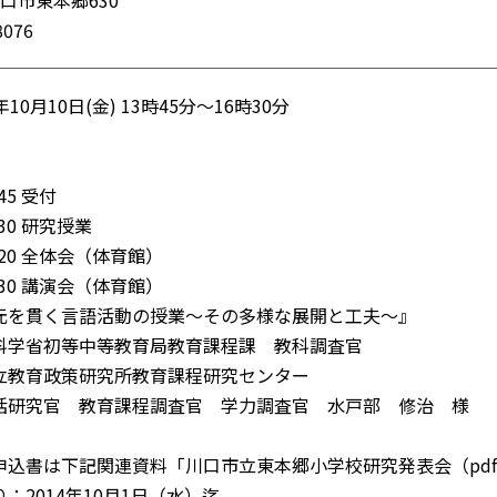
 川口市東本郷630
8076
10月10日(金) 13時45分～16時30分
45 受付
：30 研究授業
：20 全体会（体育館）
：30 講演会（体育館）
を貫く言語活動の授業～その多様な展開と工夫～』
学省初等中等教育局教育課程課 教科調査官
策研究所教育課程研究センター
 教育課程調査官 学力調査官 水戸部 修治 様
申込書は下記関連資料「川口市立東本郷小学校研究発表会（pd
：2014年10月1日（水）迄