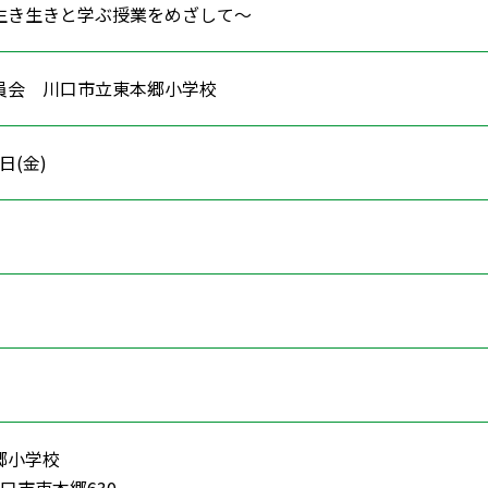
生き生きと学ぶ授業をめざして～
員会 川口市立東本郷小学校
0日(金)
郷小学校