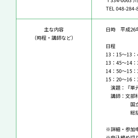
〒334-0063
TEL 048-284-
主な内容
日時 平成26年
（時程・講師など）
日程
13：15～13：
13：45～14
14：50～15
15：20～16
演題：『単元
講師：文部科
国立教育政
総括研究官
※詳細・参加
※申込締め切り