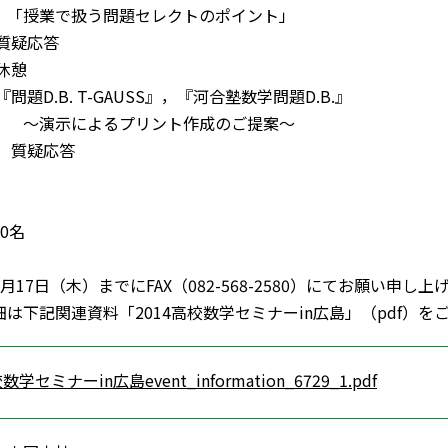
扱う問題セレクトのポイント」
0 質疑応答
 休憩
50 『問題D.B. T-GAUSS』，『河合塾数学問題D.B.』
よるプリント作成のご提案～
00 質疑応答
0名
17日（木）までにFAX（082-568-2580）にてお願い申し上
は下記関連資料「2014高校数学セミナーin広島」（pdf）
数学セミナーin広島event_information_6729_1.pdf