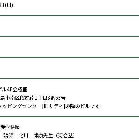
0日(日)
ル4F会議室
4 広島市南区段原南1丁目3番53号
ョッピングセンター[旧サティ]の隣のビルです。
 受付開始
4:30 講師 北川 博康先生（河合塾）