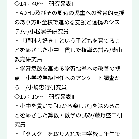
◇14：40～ 研究発表Ⅰ
・ADHD及びその周辺の児童への教育的支援
のあり方Ⅱ-全校で進める支援と連携のシス
テム-/小松晃子研究員
・「理科大好き」という子どもを育てるこ
とをめざした小中一貫した指導の試み/柴山
敦亮研究員
・学習意欲を高める学習指導への改善の視
点－小学校学級担任へのアンケート調査か
ら－/小嶋忠行研究員
◇15：15～ 研究発表Ⅱ
・小中を貫いて｢わかる楽しさ｣を深めるこ
とをめざした算数・数学の試み/藤野盛二研
究員
・「タスク」を取り入れた中学校１年生で