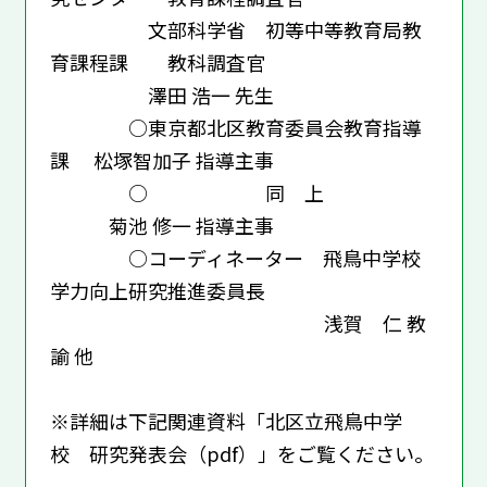
文部科学省 初等中等教育局教
育課程課 教科調査官
澤田 浩一 先生
○東京都北区教育委員会教育指導
課 松塚智加子 指導主事
○ 同 上
菊池 修一 指導主事
○コーディネーター 飛鳥中学校
学力向上研究推進委員長
浅賀 仁 教
諭 他
※詳細は下記関連資料「北区立飛鳥中学
校 研究発表会（pdf）」をご覧ください。