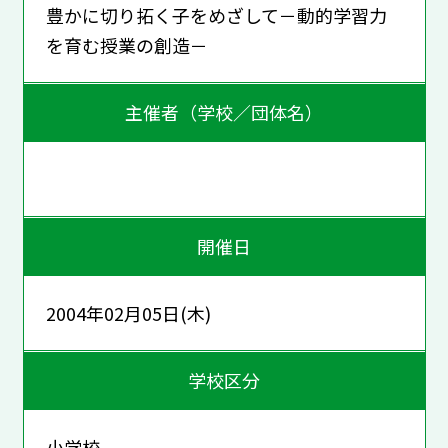
豊かに切り拓く子をめざして－動的学習力
を育む授業の創造－
主催者（学校／団体名）
開催日
2004年02月05日(木)
学校区分
小学校