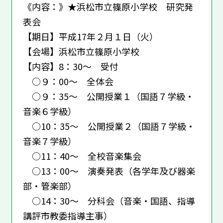
《内容：》★浜松市立篠原小学校 研究発
表会
【期日】平成17年２月１日（火）
【会場】浜松市立篠原小学校
【内容】8：30～ 受付
○９：00～ 全体会
○９：35～ 公開授業１（国語７学級・
音楽６学級）
○10：35～ 公開授業２（国語７学級・
音楽７学級）
○11：40～ 全校音楽集会
○13：00～ 演奏発表（各学年及び器楽
部・管楽部）
○14：30～ 分科会（音楽・国語、指導
講評市教委指導主事）