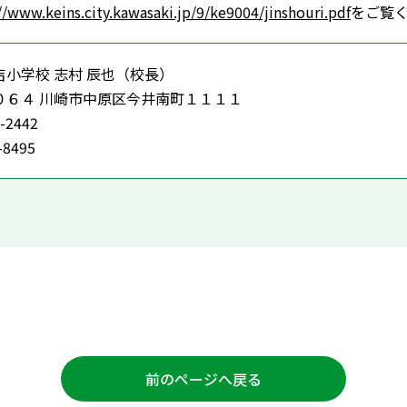
//www.keins.city.kawasaki.jp/9/ke9004/jinshouri.pdf
をご覧
小学校 志村 辰也（校長）
０６４ 川崎市中原区今井南町１１１１
-2442
-8495
前のページへ戻る