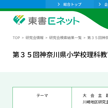
総合トップ
企
TOP
研究会情報
研究会検索結果一覧
第３５回神
第３５回神奈川県小学校理科教
テーマ
大 会 主 
川崎地区研究