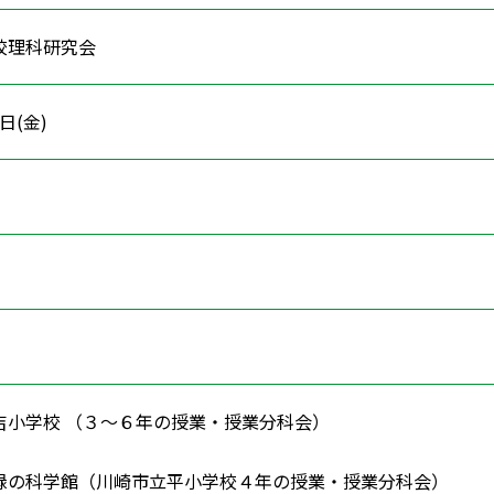
校理科研究会
9日(金)
吉小学校 （３～６年の授業・授業分科会）
緑の科学館（川崎市立平小学校４年の授業・授業分科会）