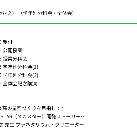
ｸﾃｨ２） （学年別分科会・全体会）
0 受付
15 公開授業
25 授業分科会
45 学年別分科会(1)
35 学年別分科会(2)
：35 全体会記念講演
最高の星空づくりを目指して』
TAR（メガスター）開発ストーリー～
之 先生 プラネタリウム・クリエーター