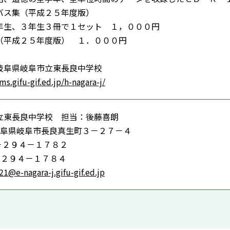
バス集（平成２５年度版）
生、３年生３冊で１セット １，０００円
（平成２５年度版） １．０００円
岐阜県岐阜市立東長良中学校
ms.gifu-gif.ed.jp/h-nagara-j/
立東長良中学校 担当：後藤喜朗
56 岐阜県岐阜市長良真生町３－２７－４
－２９４－１７８２
－２９４－１７８４
21@e-nagara-j.gifu-gif.ed.jp