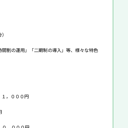
分）
時間割の運用」「二期制の導入」等、様々な特色
 １，０００円
円
１０，０００円