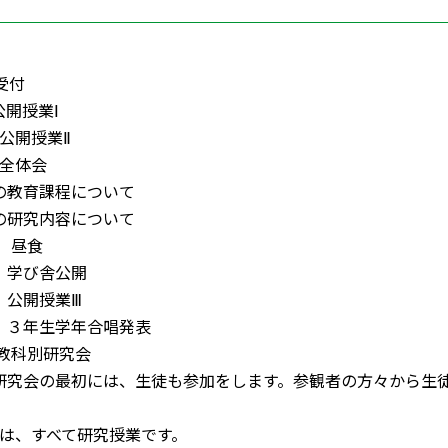
 受付
0 公開授業Ⅰ
10 公開授業Ⅱ
5 全体会
教育課程について
研究内容について
50 昼食
20 学び舎公開
35 公開授業Ⅲ
:00 ３年生学年合唱発表
30 教科別研究会
研究会の最初には、生徒も参加をします。参観者の方々から生
。
Ⅲは、すべて研究授業です。