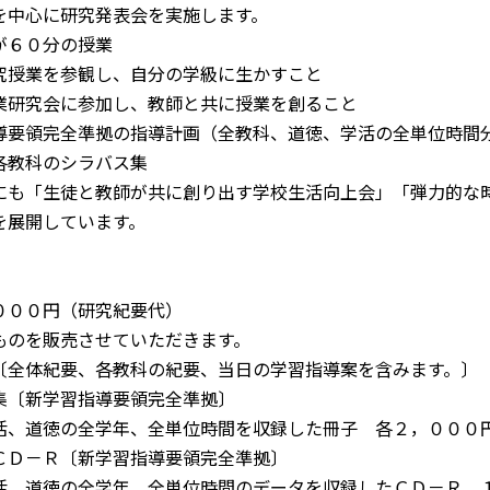
を中心に研究発表会を実施します。
が６０分の授業
究授業を参観し、自分の学級に生かすこと
業研究会に参加し、教師と共に授業を創ること
導要領完全準拠の指導計画（全教科、道徳、学活の全単位時間
各教科のシラバス集
にも「生徒と教師が共に創り出す学校生活向上会」「弾力的な
を展開しています。
０００円（研究紀要代）
ものを販売させていただきます。
〔全体紀要、各教科の紀要、当日の学習指導案を含みます。〕
集〔新学習指導要領完全準拠〕
、道徳の全学年、全単位時間を収録した冊子 各２，０００
ＣＤ－Ｒ〔新学習指導要領完全準拠〕
、道徳の全学年、全単位時間のデータを収録したＣＤ－Ｒ 