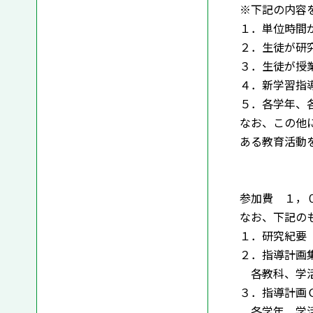
※下記の内容
１．単位時間
２．生徒が研
３．生徒が授
４．新学習指
５．各学年、
なお、この他
ある教育活動
参加費 １，
なお、下記の
１．研究紀要
２．指導計画
各教科、学活
３．指導計画
各学年、学活