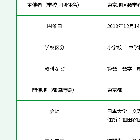
主催者（学校／団体名）
東京地区数学
開催日
2013年12月1
学校区分
小学校 中
教科など
算数 数学
開催地（都道府県）
東京都
会場
日本大学 文理
住所：世田谷