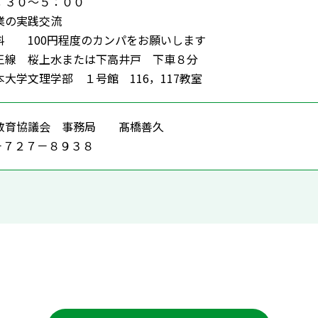
３０～５：００
の実践交流
 100円程度のカンパをお願いします
 桜上水または下高井戸 下車８分
理学部 １号館 116，117教室
教育協議会 事務局 髙橋善久
－７２７－８９３８