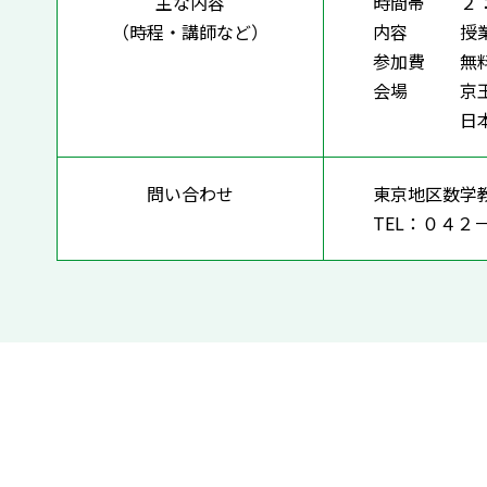
主な内容
時間帯 ２：
（時程・講師など）
内容 授業
参加費 無料
会場 京王線
日本大学文
問い合わせ
東京地区数学
TEL：０４２