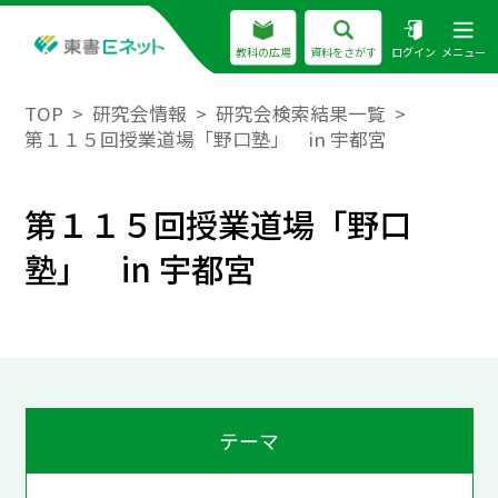
教科の広場
資料をさがす
ログイン
メニュー
TOP
研究会情報
研究会検索結果一覧
第１１５回授業道場「野口塾」 in 宇都宮
第１１５回授業道場「野口
塾」 in 宇都宮
テーマ