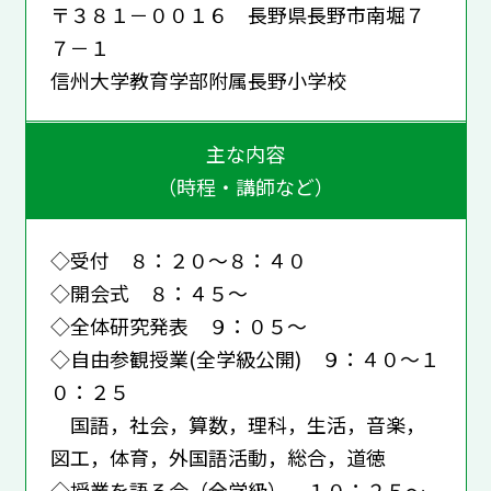
〒３８１－００１６ 長野県長野市南堀７
７－１
信州大学教育学部附属長野小学校
主な内容
（時程・講師など）
◇受付 ８：２０～８：４０
◇開会式 ８：４５～
◇全体研究発表 ９：０５～
◇自由参観授業(全学級公開) ９：４０～１
０：２５
国語，社会，算数，理科，生活，音楽，
図工，体育，外国語活動，総合，道徳
◇授業を語る会（全学級） １０：２５～