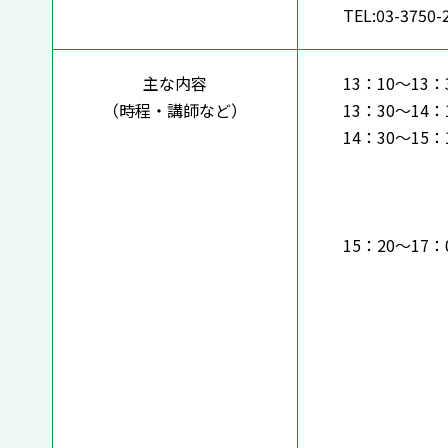
TEL:03-3750-
主な内容
13：10～13
（時程・講師など）
13：30～14
14：30～15
・分
・研
・指
15：20～17
・教
・研
・指
・記
「考える
講師：文
教科調