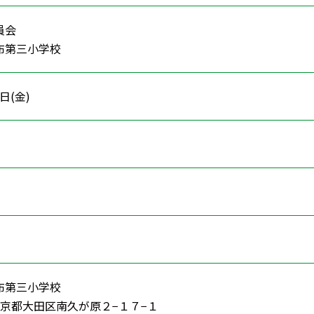
員会
布第三小学校
8日(金)
活
布第三小学校
4 東京都大田区南久が原２−１７−１