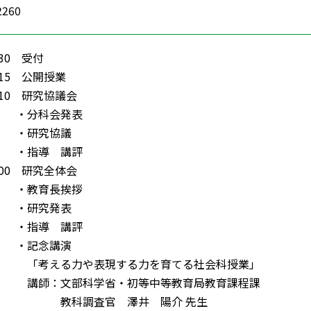
2260
：30 受付
：15 公開授業
：10 研究協議会
科会発表
究協議
導 講評
：00 研究全体会
育長挨拶
究発表
導 講評
念講演
力や表現する力を育てる社会科授業」
部科学省・初等中等教育局教育課程課
査官 澤井 陽介 先生