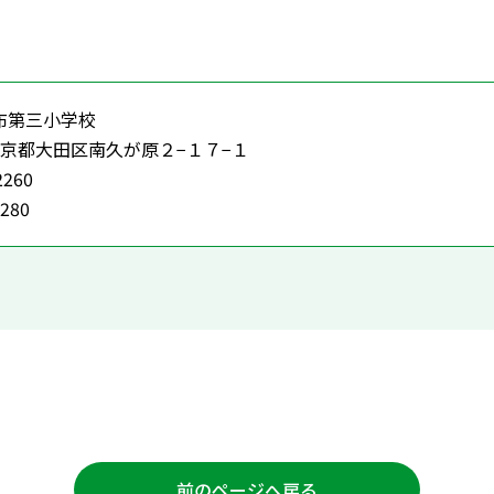
会
布第三小学校
4 東京都大田区南久が原２−１７−１
2260
2280
前のページへ戻る