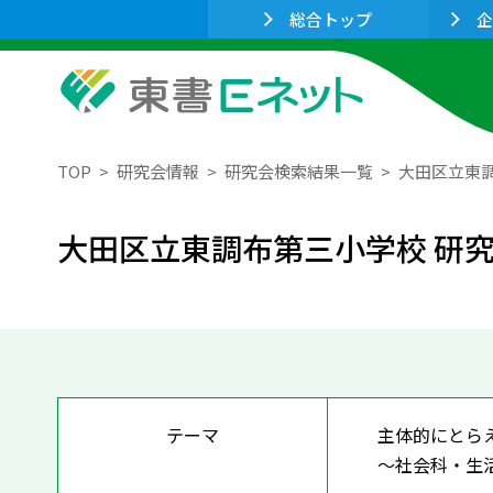
総合トップ
企
TOP
研究会情報
研究会検索結果一覧
大田区立東調
大田区立東調布第三小学校 研究
テーマ
主体的にとら
～社会科・生