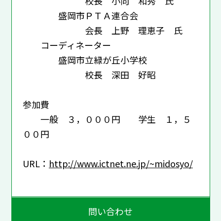
校長 小向 和秀 氏
盛岡市ＰＴＡ連合会
会長 上野 理恵子 氏
コーディネーター
盛岡市立緑が丘小学校
校長 深田 好昭
参加費
一般 ３，０００円 学生 １，５
００円
URL：
http://www.ictnet.ne.jp/~midosyo/
問い合わせ