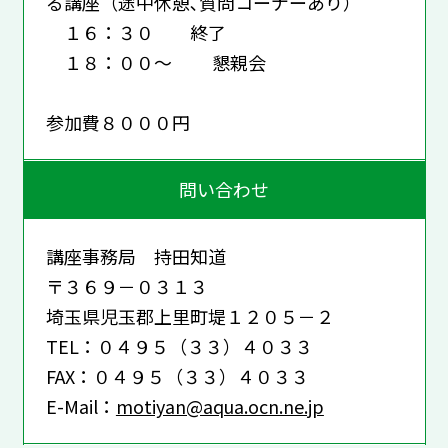
る講座（途中休憩､質問コーナーあり）
１６：３０ 終了
１８：００～ 懇親会
参加費８０００円
問い合わせ
講座事務局 持田知道
〒３６９－０３１３
埼玉県児玉郡上里町堤１２０５－２
TEL：０４９５（３３）４０３３
FAX：０４９５（３３）４０３３
E-Mail：
motiyan@aqua.ocn.ne.jp