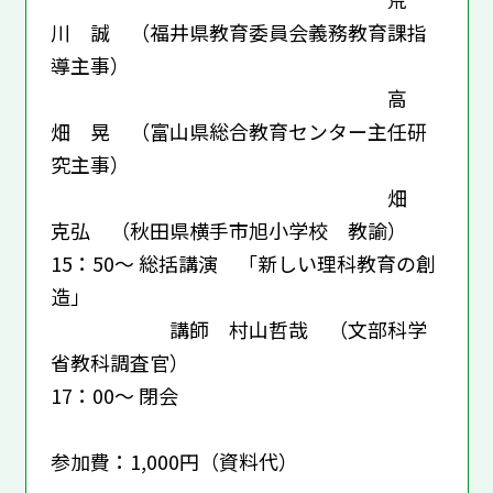
川 誠 （福井県教育委員会義務教育課指
導主事）
高
畑 晃 （富山県総合教育センター主任研
究主事）
畑
克弘 （秋田県横手市旭小学校 教諭）
15：50～ 総括講演 「新しい理科教育の創
造」
講師 村山哲哉 （文部科学
省教科調査官）
17：00～ 閉会
参加費：1,000円（資料代）