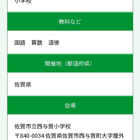
小学校
教科など
国語 算数 道徳
開催地（都道府県）
佐賀県
会場
佐賀市立西与賀小学校
〒840-0034 佐賀県佐賀市西与賀町大字厘外