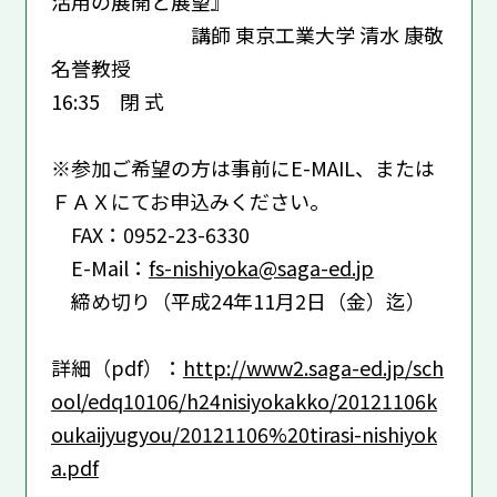
活用の展開と展望』
講師 東京工業大学 清水 康敬
名誉教授
16:35 閉 式
※参加ご希望の方は事前にE-MAIL、または
ＦＡＸにてお申込みください。
FAX：0952-23-6330
E-Mail：
fs-nishiyoka@saga-ed.jp
締め切り（平成24年11月2日（金）迄）
詳細（pdf）：
http://www2.saga-ed.jp/sch
ool/edq10106/h24nisiyokakko/20121106k
oukaijyugyou/20121106%20tirasi-nishiyok
a.pdf