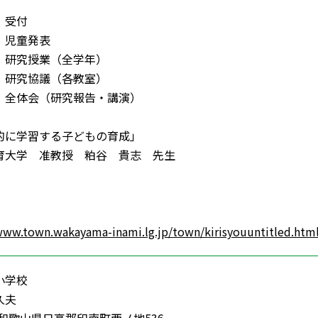
0 受付
20 児童発表
:15 研究授業（全学年）
:45 研究協議（各教室）
:30 全体会（研究報告・講演）
的に学習する子どもの育成」
育大学 准教授 粕谷 貴志 先生
www.town.wakayama-inami.lg.jp/town/kirisyouuntitled.htm
小学校
久夫