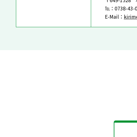
〒649-152
℡：0738-43-0
E-Mail：
kirim