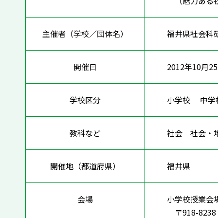
（魅力ある社
主催者（学校／団体名）
福井県社会科
開催日
2012年10月2
学校区分
小学校 中
教科など
社会 社会
開催地（都道府県）
福井県
会場
小学校授業会
〒918-823