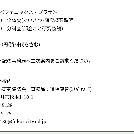
会＜フェニックス・プラザ＞
:10 全体会(あいさつ･研究概要説明)
:40 分科会(部会ごと研究協議)
00円(資料代を含む)
下記の事務局へ二次案内をご請求ください。
学校内
究協議会 事務局：道場康智(ﾐﾁﾊﾞﾔｽﾄﾓ)
福井市松本1-10-1
-5128
-5129
180@fukui-city.ed.jp