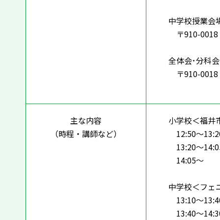
TEL:
中学校授業会
〒910-001
TEL：
全体会･分科
〒910-001
TEL：
主な内容
小学校＜福井
（時程・講師など）
12:50～13:
13:20～14
14:05～
中学校＜フェ
13:10～13:
13:40～14