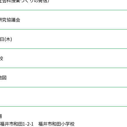
会科授業づくりの発信）
研究協議会
5日(木)
学校
・地図
場
8 福井市和田1-2-1 福井市和田小学校