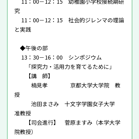
11：00－12：15 幼稚園小学校接続期研
究
11：00－12：15 社会的ジレンマの理論
と実践
◆午後の部
13：30－16：00 シンポジウム
「探究力・活用力を育てるために」
【講 師】
楠見孝 京都大学大学院 教
授
池田まさみ 十文字学園女子大学
准教授
【司会進行】 菅原ますみ（本学大学
院教授）