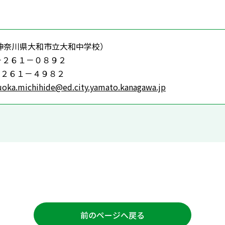
神奈川県大和市立大和中学校）
－２６１－０８９２
－２６１－４９８２
oka.michihide@ed.city.yamato.kanagawa.jp
前のページへ戻る