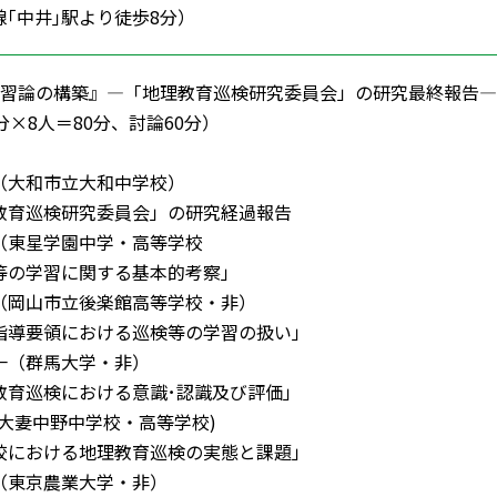
｢中井｣駅より徒歩8分）
学習論の構築』―「地理教育巡検研究委員会」の研究最終報告―
×8人＝80分、討論60分）
大和市立大和中学校）
巡検研究委員会」の研究経過報告
東星学園中学・高等学校
学習に関する基本的考察」
岡山市立後楽館高等学校・非）
要領における巡検等の学習の扱い」
（群馬大学・非）
巡検における意識･認識及び評価」
大妻中野中学校・高等学校)
おける地理教育巡検の実態と課題」
東京農業大学・非）