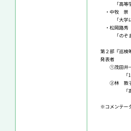
「高等学校
・中牧 崇（
「大学にお
・松岡路秀（
「のぞまし
第２部『巡検等
発表者
①茂田井一人
「1時間の
②林 敦子
「高等学校
※コメンテー