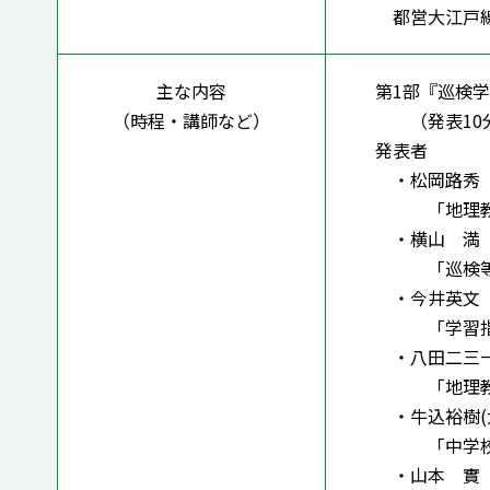
都営大江戸線
主な内容
第1部『巡検
（時程・講師など）
（発表10分
発表者
・松岡路秀（
「地理教育
・横山 満（
「巡検等の
・今井英文（
「学習指導
・八田二三一
「地理教育
・牛込裕樹(
「中学校に
・山本 實（