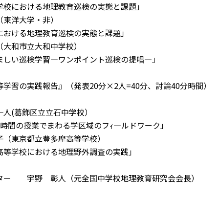
における地理教育巡検の実態と課題」
東洋大学・非）
ける地理教育巡検の実態と課題」
大和市立大和中学校）
い巡検学習―ワンポイント巡検の提唱―」
学習の実践報告』（発表20分×2人=40分、討論40分時間）
(葛飾区立立石中学校）
授業でまわる学区域のフｨ―ルドワーク」
（東京都立豊多摩高等学校）
における地理野外調査の実践」
ター 宇野 彰人（元全国中学校地理教育研究会会長）