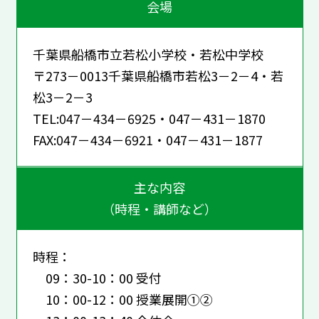
会場
千葉県船橋市立若松小学校・若松中学校
〒273－0013千葉県船橋市若松3－2－4・若
松3－2－3
TEL:047－434－6925・047－431－1870
FAX:047－434－6921・047－431－1877
主な内容
（時程・講師など）
時程：
09：30-10：00 受付
10：00-12：00 授業展開①②