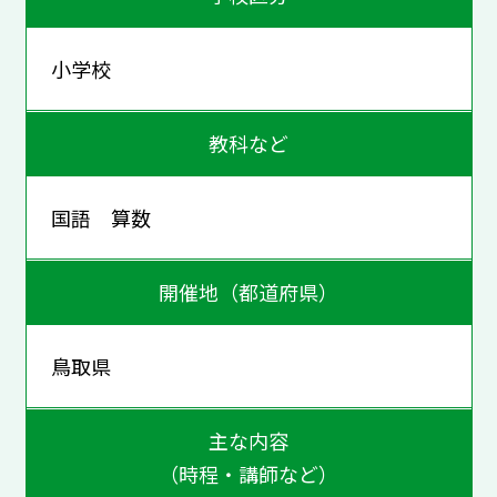
小学校
教科など
国語 算数
開催地（都道府県）
鳥取県
主な内容
（時程・講師など）