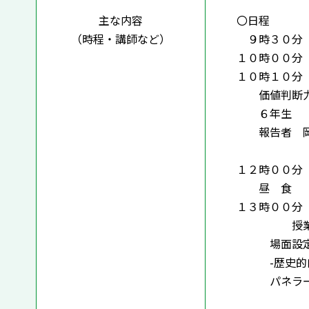
主な内容
〇日程
（時程・講師など）
９時３０分 
１０時００分
１０時１０分
価値判断力・
６年生 「子
報告者 岡田
実践に
１２時００分
昼 食
１３時００分
授業づく
場面設定型授
-歴史的内容
パネラー 
梅澤真一