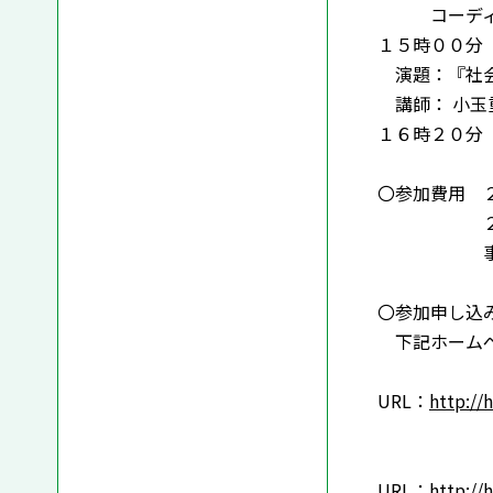
コーディネ
１５時００分
演題：『社会
講師： 小
１６時２０分
〇参加費用 
２０００
事前に申
〇参加申し込
下記ホームペ
URL：
http://
URL：
http://