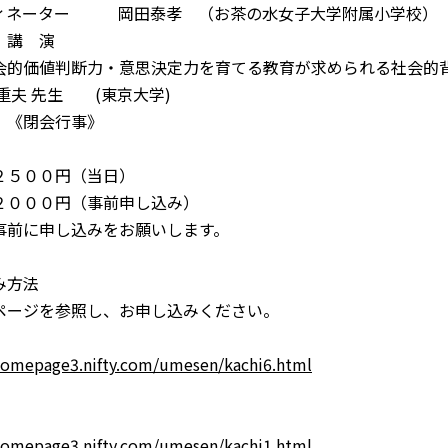
ーター 岡田泰孝 （お茶の水女子大学附属小学校）
 講 演
的価値判断力・意思決定力を育てる教育が求められる社会的
玉重夫 先生 (東京大学)
 《閉会行事》
２５００円（当日）
円（事前申し込み）
し込みをお願いします。
み方法
ージを参照し、お申し込みください。
homepage3.nifty.com/umesen/kachi6.html
homepage3.nifty.com/umesen/kachi1.html