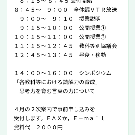
８：１５～ ８：４５ 受付開始
８：４５～ ９：００ 全体編ＶＴＲ放送
９：００～ ９：１０ 授業説明
９：１５～１０：００ 公開授業①
１０：１５～１１：００ 公開授業②
１１：１５～１２：４５ 教科等別協議会
１２：４５～１３：４５ 昼食・移動
１４：００～１６：００ シンポジウム
「各教科等における読解力の育成」
－思考力を育む言葉の力について－
４月の２次案内で事前申し込みを
受付します。ＦＡＸか，Ｅ－ｍａｉｌ
資料代 ２０００円