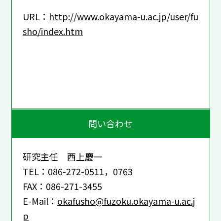
URL：
http://www.okayama-u.ac.jp/user/fu
sho/index.htm
問い合わせ
研究主任 西上慶一
TEL：086-272-0511，0763
FAX：086-271-3455
E-Mail：
okafusho@fuzoku.okayama-u.ac.j
p