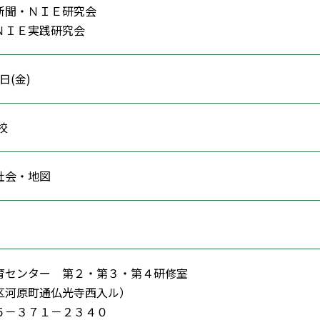
新聞・ＮＩＥ研究会
ＮＩＥ実践研究会
8日(金)
学校
 社会・地図
育センター 第２・第３・第４研修室
区河原町通仏光寺西入ル）
－３７１－２３４０