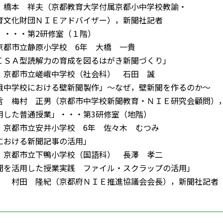
本 祥夫（京都教育大学付属京都小中学校教諭・
文化財団ＮＩＥアドバイザー），新聞社記者
・・・第2研修室（１階）
市立静原小学校 6年 大橋 一貴
型読解力の育成を図るはがき新聞づくり」
都市立嵯峨中学校（社会科） 石田 誠
校における壁新聞製作」～なぜ，壁新聞を作るのか～
村 正男（京都市中学校新聞教育・ＮＩＥ研究会顧問）
した普通授業」・・・第3研修室（地階）
都市立安井小学校 6年 佐々木 むつみ
おける新聞記事の活用」
都市立下鴨小学校（国語科） 長澤 孝二
用した授業実践 ファイル・スクラップの活用」
村田 隆紀（京都府ＮＩＥ推進協議会会長），新聞社記