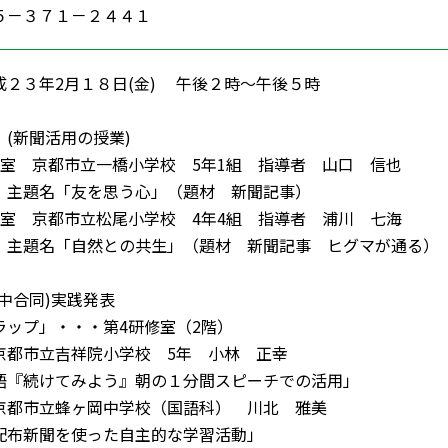
－３７１－２４４１
２３年2月１８日(金) 午後２時～午後５時
(新聞活用の授業)
京都市立一橋小学校 5年1組 指導者 山口 信也
名「友を思う心」（題材 新聞記事）
京都市立松尾小学校 4年4組 指導者 浦川 七海
名「自然との共生」（題材 新聞記事 ヒグマが通る）
中合同)実践発表
ップ」・・・第4研修室（2階）
市立吉祥院小学校 5年 小林 正幸
『続けてみよう』朝の１分間スピーチでの活用」
市立蜂ヶ岡中学校（国語科） 川北 雅美
新聞を使った自主的な学習活動」