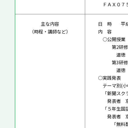
ＦＡＸ０７５
主な内容
日 時 平成
（時程・講師など）
内 容
○公開授業 
第2研修室 
道徳 主題
第3研修室 
道徳 主題
○実践発表
テーマ別(小
「新聞スクラ
発表者 京都
「５年生国語
発表者 京都
「無料配布