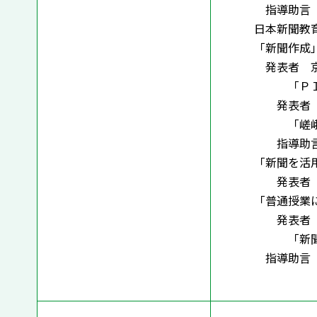
指導助言 橋
日本新聞教育
「新聞作成」
発表者 京都
「ＰＩＳＡ
発表者 京
「嵯峨中学
指導助言 梅
「新聞を活用
発表者 京
「普通授業に
発表者 京
「新聞を活
指導助言 