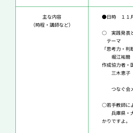
主な内容
●日時 １１
（時程・講師など）
○ 実践発表
テーマ
「思考力・判
堀江祐爾（兵
作成協力者・
三木恵子（
「成長新
つなぐ会メン
○若手教師に
兵庫県・大阪
かりですよ。