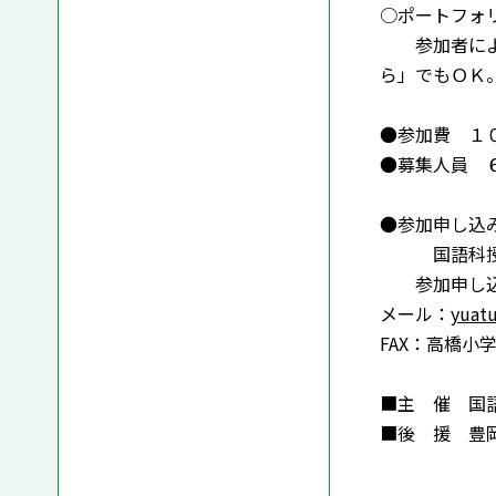
○ポートフォ
参加者による
ら」でもＯＫ
●参加費 １
●募集人員 
●参加申し込
国語科授業作
参加申し込み
メール：
yuat
FAX：高橋小学校
■主 催 国
■後 援 豊