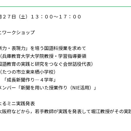
月２７日（土）１３：００～１７：００
とワークショップ
断力・表現力」を培う国語科授業を求めて
庫教育大学大学院教授・学習指導要領
国語教育の実践と研究をつなぐ会世話役代表）
たつの市立東来栖小学校）
聞作り―４学年」
バー「新聞を用いた授業作り（NIE活用）」
よるミニ実践発表
府などから，若手教師が実践を発表して堀江教授がその実践