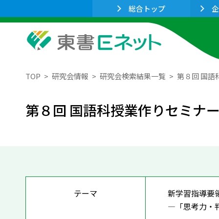
総合トップ
企
TOP
研究会情報
研究会検索結果一覧
第８回 国語
第８回 国語科授業作りセミナー 
テーマ
新学習指導要
―「思考力・