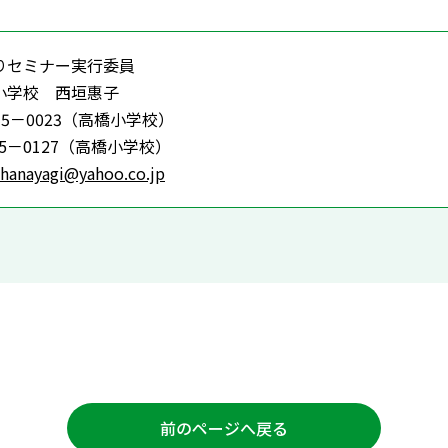
りセミナー実行委員
小学校 西垣惠子
－55－0023（高橋小学校）
ー55－0127（高橋小学校）
hanayagi@yahoo.co.jp
前のページへ戻る