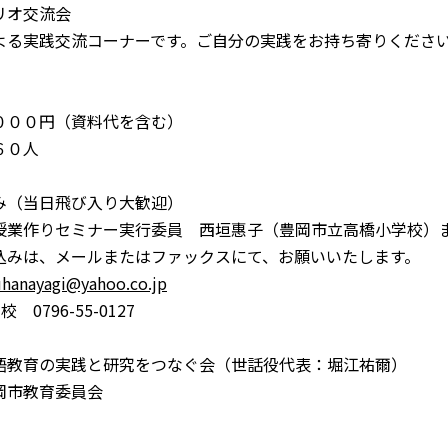
リオ交流会
実践交流コーナーです。ご自分の実践をお持ち寄りください
。
０００円（資料代を含む）
６０人
み（当日飛び入り大歓迎）
りセミナー実行委員 西垣惠子（豊岡市立高橋小学校）
は、メールまたはファックスにて、お願いいたします。
uhanayagi@yahoo.co.jp
 0796-55-0127
語教育の実践と研究をつなぐ会（世話役代表：堀江祐爾）
岡市教育委員会