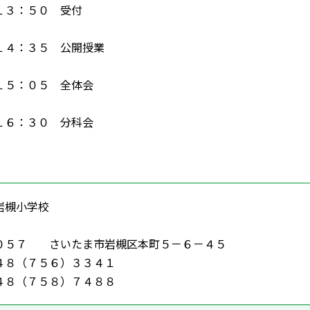
１３：５０ 受付
１４：３５ 公開授業
１５：０５ 全体会
１６：３０ 分科会
岩槻小学校
０５７ さいたま市岩槻区本町５－６－４５
８（７５６）３３４１
８（７５８）７４８８