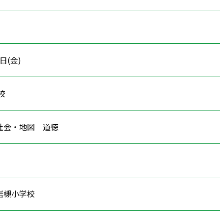
5日(金)
学校
 社会・地図 道徳
岩槻小学校