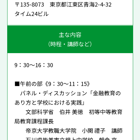
〒135-8073 東京都江東区青海2-4-32
タイム24ビル
主な内容
（時程・講師など）
9：30～16：30
■午前の部《9：30～11：15》
パネル・ディスカッション「金融教育の
あり方と学校における実践」
文部科学省 伯井 美徳 初等中等教育
局教育課程課長
帝京大学教職大学院 小関 禮子 講師
石川県能美市立根上中学校 朝倉 京