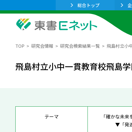
総合トップ
企
TOP
研究会情報
研究会検索結果一覧
飛島村立小
飛島村立小中一貫教育校飛島学
テーマ
「確かな未来
▼「発達段