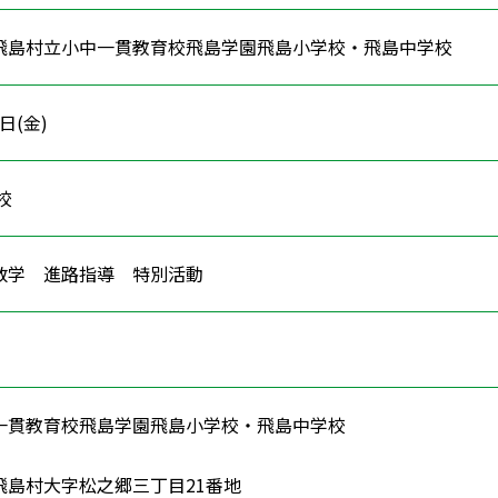
飛島村立小中一貫教育校飛島学園飛島小学校・飛島中学校
2日(金)
学校
 数学 進路指導 特別活動
一貫教育校飛島学園飛島小学校・飛島中学校
飛島村大字松之郷三丁目21番地