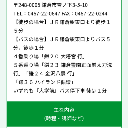
〒248-0005 鎌倉市雪ノ下3-5-10
TEL：0467-22-0647 FAX：0467-22-0244
【徒歩の場合】ＪＲ鎌倉駅東口より徒歩１
５分
【バスの場合】ＪＲ鎌倉駅東口よりバス５
分，徒歩１分
４番乗り場「鎌２０ 大塔宮 行」
５番乗り場「鎌２３ 鎌倉霊園正面前太刀洗
行」「鎌２４ 金沢八景 行」
「鎌３６ ハイランド循環」
いずれも『大学前』バス停下車 徒歩１分
主な内容
（時程・講師など）