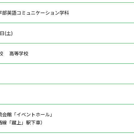
学部英語コミュニケーション学科
1日(土)
学校 高等学校
流会館「イベントホール」
線「蹴上」駅下車）