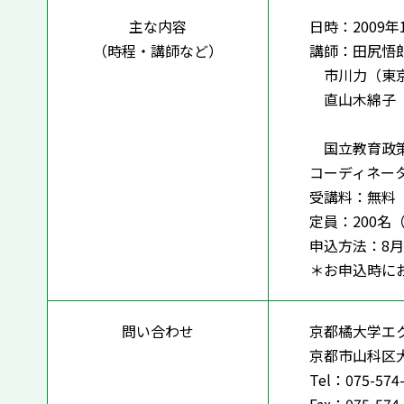
主な内容
日時：2009年1
（時程・講師など）
講師：田尻悟
市川力（東京
直山木綿子（
国立教育政策
コーディネー
受講料：無料
定員：200名
申込方法：8月1
＊お申込時に
問い合わせ
京都橘大学エ
京都市山科区大
Tel：075-574