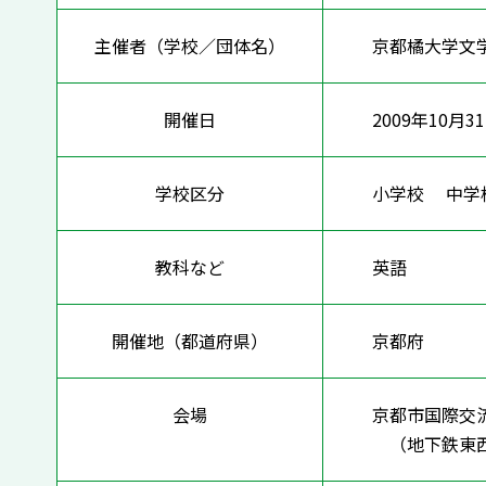
主催者（学校／団体名）
京都橘大学文
開催日
2009年10月3
学校区分
小学校 中
教科など
英語
開催地（都道府県）
京都府
会場
京都市国際交
（地下鉄東西