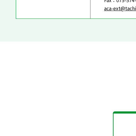
Fax：075-574
aca-ext@tachi