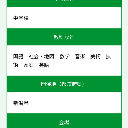
中学校
教科など
国語 社会・地図 数学 音楽 美術 技
術 家庭 英語
開催地（都道府県）
新潟県
会場