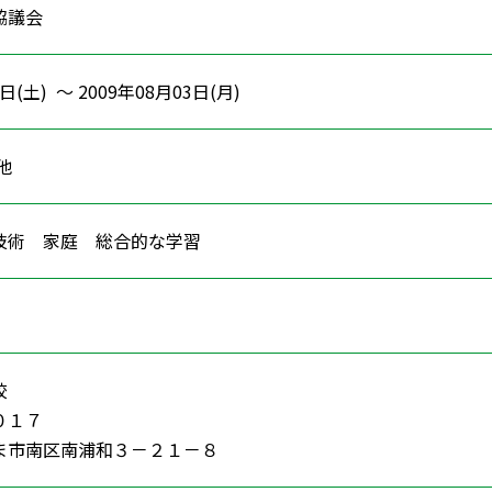
協議会
日(土) ～ 2009年08月03日(月)
の他
 技術 家庭 総合的な学習
校
０１７
ま市南区南浦和３－２１－８