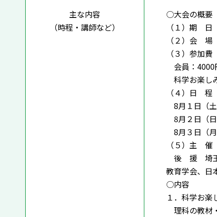
主な内容
○大会の概要
（時程・講師など）
（１）期 日 
（２）会 場 
（３）参加費
会員：4000
科学お楽しみ
（４）日 程
8月１日（土）
8月２日（日
8月３日（月
（５）主 催
後 援 埼玉
教育学会、日
○内容
１．科学お楽
理科の教材・