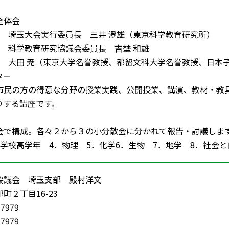
全体会
 埼玉大会実行委員長 三井 澄雄（東京科学教育研究所）
 科学教育研究協議会委員長 吉埜 和雄
 大田 尭（東京大学名誉教授、都留文科大学名誉教授、日本
ター
民の方の得意な分野の授業実践、公開授業、講演、教材・教
りする講座です。
会で構成。各々２から３の小分散会に分かれて報告・討議します
小学校高学年 4．物理 5．化学6．生物 7．地学 8．社
協議会 埼玉支部 殿村洋文
町２丁目16-23
-7979
-7979