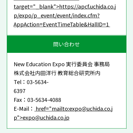
target="_blank">https://apcf.uchida.co.j
p/expo/p_event/event/index.cfm?
AppAction=EventTimeTable&HallID=1
問い合わせ
New Education Expo 実行委員会 事務局
株式会社内田洋行 教育総合研究所内
Tel：03-5634-
6397
Fax：03-5634-4088
E-Mail：
href="mailto:expo@uchida.co.j
p">expo@uchida.co.jp