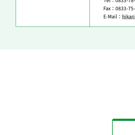
Tel：0833-78
Fax：0833-75
E-Mail：
hikar