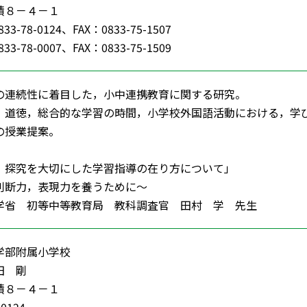
積８－４－１
3-78-0124、FAX：0833-75-1507
3-78-0007、FAX：0833-75-1509
の連続性に着目した，小中連携教育に関する研究。
，道徳，総合的な学習の時間，小学校外国語活動における，学
の授業提案。
，探究を大切にした学習指導の在り方について」
断力，表現力を養うために～
学省 初等中等教育局 教科調査官 田村 学 先生
学部附属小学校
田 剛
積８－４－１