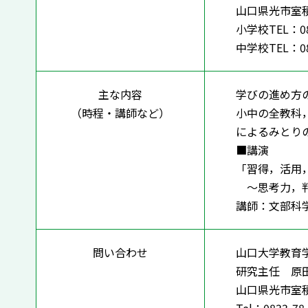
山口県光市室
小学校TEL：083
中学校TEL：083
主な内容
学びの進め方
（時程・講師など）
小中の全教科
によるみとり
■講演
「習得，活用
～思考力，判
講師：文部科
問い合わせ
山口大学教育
研究主任 原
山口県光市室