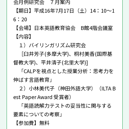
会月例研究会 ７月案内
【期日】平成16年7月17日（土）14：10～1
6：20
【会場】日本英語教育協会 B館4階会議室
【内容】
１）バイリンガリズム研究会
［臼井芳子(多摩大学)、桐村美香(国際基
督教大学)、平井清子(北里大学)]
「CALPを視点とした授業分析：思考力を
伸ばす言語教育」
２）小林美代子（神田外語大学）（ILTA B
est Paper Award 受賞者）
「英語読解力テストの妥当性に関与する
要素についての考察」
【参加費】無料