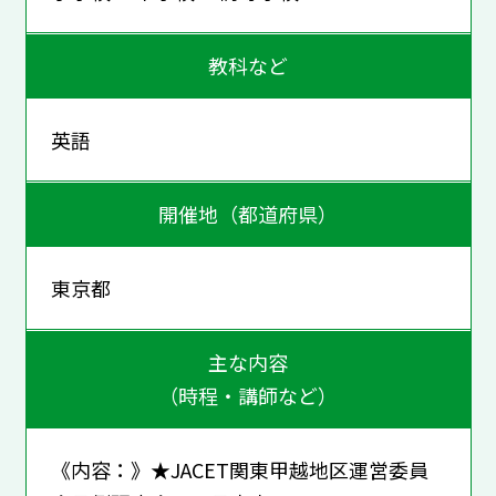
教科など
英語
開催地（都道府県）
東京都
主な内容
（時程・講師など）
《内容：》★JACET関東甲越地区運営委員