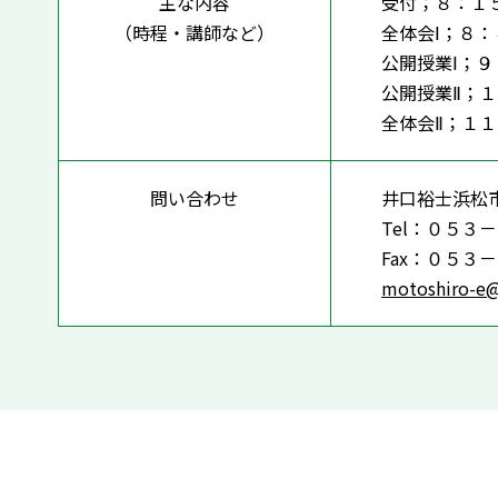
主な内容
受付；８：１
（時程・講師など）
全体会Ⅰ；８：
公開授業Ⅰ；９
公開授業Ⅱ；
全体会Ⅱ；１
問い合わせ
井口裕士浜松
Tel：０５３
Fax：０５３
motoshiro-e@