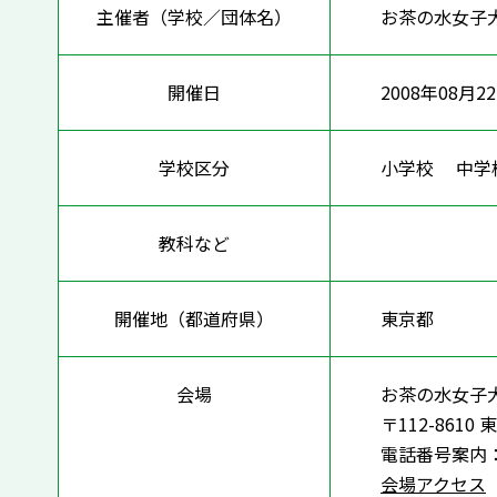
主催者（学校／団体名）
お茶の水女子
開催日
2008年08月2
学校区分
小学校 中
教科など
開催地（都道府県）
東京都
会場
お茶の水女子
〒112-8610
電話番号案内： 0
会場アクセス