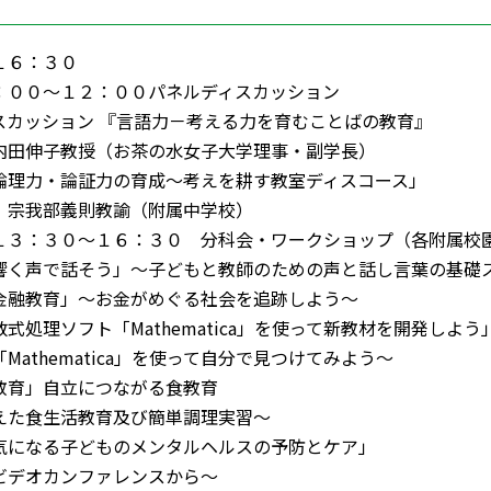
１６：３０
：００～１２：００パネルディスカッション
カッション 『言語力－考える力を育むことばの教育』
田伸子教授（お茶の水女子大学理事・副学長）
理力・論証力の育成～考えを耕す教室ディスコース」
宗我部義則教諭（附属中学校）
１３：３０～１６：３０ 分科会・ワークショップ（各附属校
く声で話そう」～子どもと教師のための声と話し言葉の基礎
融教育」～お金がめぐる社会を追跡しよう～
処理ソフト「Mathematica」を使って新教材を開発しよう
athematica」を使って自分で見つけてみよう～
教育」自立につながる食教育
た食生活教育及び簡単調理実習～
になる子どものメンタルヘルスの予防とケア」
デオカンファレンスから～