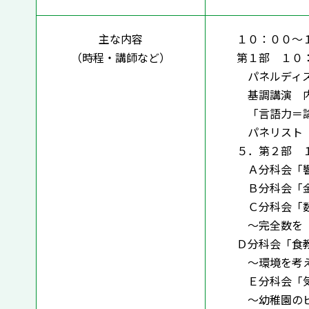
主な内容
１０：００～
（時程・講師など）
第１部 １０
パネルディス
基調講演 内
「言語力＝論
パネリスト 
５．第２部 
Ａ分科会「響
Ｂ分科会「金
Ｃ分科会「数式
～完全数を「M
Ｄ分科会「食
～環境を考え
Ｅ分科会「気
～幼稚園のビ