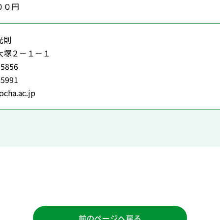
０００円
光則
大塚２－１－１
-5856
-5991
cha.ac.jp
前のページへ戻る