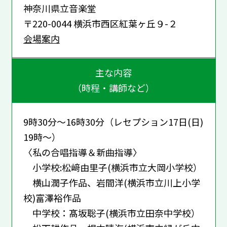
神奈川県立音楽堂
〒220-0044 横浜市西区紅葉ヶ丘９-２
会場案内
主な内容
（時程・講師など）
9時30分～16時30分（レセプション17日(日)
19時～）
〈私の合唱指導＆新曲指導〉
小学校:松﨑由里子(横浜市立大岡小学校）
横山潤子作品、岩間洋(横浜市立川上小学
校)富澤裕作品
中学校：髙坂聡子(横浜市立田奈中学校）