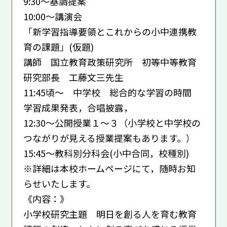
9:30～基調提案
10:00～講演会
「新学習指導要領とこれからの小中連携教
育の課題」(仮題)
講師 国立教育政策研究所 初等中等教育
研究部長 工藤文三先生
11:45頃～ 中学校 総合的な学習の時間
学習成果発表，合唱披露，
12:30～公開授業１～３（小学校と中学校の
つながりが見える授業提案もあります。）
15:45～教科別分科会(小中合同，校種別)
※詳細は本校ホームページにて，随時お知
らせいたします。
《内容：》
小学校研究主題 明日を創る人を育む教育