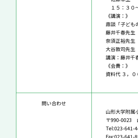
１５：３０～
《講演：》
鼎談「子ども
藤井千春先生
奈須正裕先生
大谷敦司先生
講演：藤井千
《会費：》
資料代 ３，
問い合わせ
山形大学附属
〒990-002
Tel:023-641-
Fax:023-641-