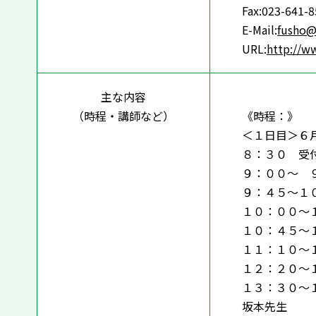
Fax:023-641-
E-Mail:
fusho@
URL:
http://ww
主な内容
（時程・講師など）
《時程：》
＜１日目＞６
８：３０ 受
９：００～ 
９：４５～１
１０：００～
１０：４５～
１１：１０～
１２：２０～
１３：３０～
坂本先生