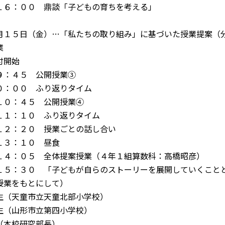
１６：００ 鼎談「子どもの育ちを考える」
月１５日（金）…「私たちの取り組み」に基づいた授業提案（
業
付開始
９：４５ 公開授業③
０：００ ふり返りタイム
１０：４５ 公開授業④
１１：１０ ふり返りタイム
１２：２０ 授業ごとの話し合い
１３：１０ 昼食
１４：０５ 全体提案授業（４年１組算数科：高橋昭彦）
１５：３０ 「子どもが自らのストーリーを展開していくこと
業をもとにして）
（天童市立天童北部小学校）
（山形市立第四小学校）
本校研究部長）