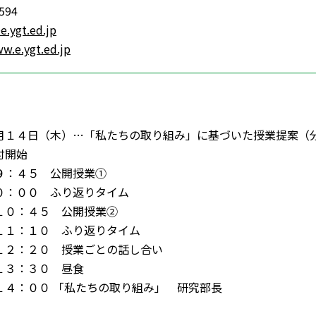
8594
e.ygt.ed.jp
w.e.ygt.ed.jp
月１４日（木）…「私たちの取り組み」に基づいた授業提案（
付開始
９：４５ 公開授業①
０：００ ふり返りタイム
１０：４５ 公開授業②
１１：１０ ふり返りタイム
１２：２０ 授業ごとの話し合い
１３：３０ 昼食
１４：００ 「私たちの取り組み」 研究部長