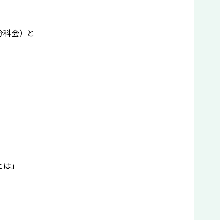
分科会）と
とは」