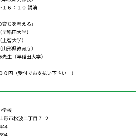
１６：１０ 講演
の育ちを考える」
（早稲田大学）
（上智大学）
（山形県教育庁）
春先生（早稲田大学）
０００円（受付でお支払い下さい。）
小学校
3 山形市松波二丁目７-２
4444
8594