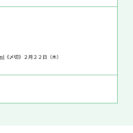
ml
《〆切》２月２２日（木）