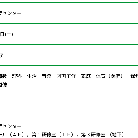
育センター
3日(土)
学校
算数 理科 生活 音楽 図画工作 家庭 体育（保健） 
 道徳
育センター
ール（４Ｆ），第１研修室（１Ｆ），第３研修室 （地下）