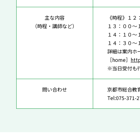
主な内容
《時程》１２：
（時程・講師など）
１３：００～
１４：１０～
１４：３０～
詳細は案内ホ
［home］
htt
※当日受付も
問い合わせ
京都市総合教
Tel:075-371-