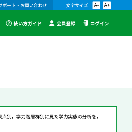
サポート・お問い合わせ
文字サイズ
A-
A+
使い方ガイド
会員登録
ログイン
観点別，学力階層群別に見た学力実態の分析を，