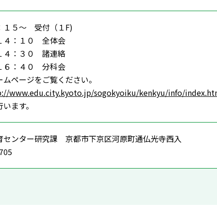
１５～ 受付（１F)
１４：１０ 全体会
１４：３０ 諸連絡
１６：４０ 分科会
ームページをご覧ください。
p://www.edu.city.kyoto.jp/sogokyoiku/kenkyu/info/index.ht
行います。
育センター研究課 京都市下京区河原町通仏光寺西入
2705