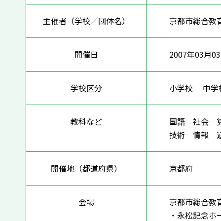
主催者（学校／団体名）
京都市総合教
開催日
2007年03月0
学校区分
小学校 中
教科など
国語 社会 
技術 情報
開催地（都道府県）
京都府
会場
京都市総合教
・永松記念ホ