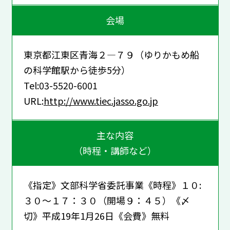
会場
東京都江東区青海２―７９（ゆりかもめ船
の科学館駅から徒歩5分）
Tel:03-5520-6001
URL:
http://www.tiec.jasso.go.jp
主な内容
（時程・講師など）
《指定》文部科学省委託事業《時程》１０:
３０～１７：３０（開場９：４５）《〆
切》平成19年1月26日《会費》無料