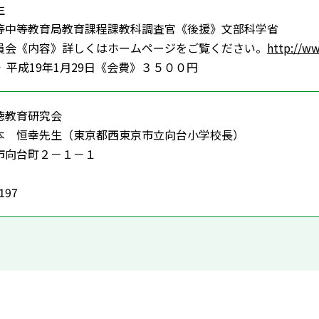
生
等中等教育局教育課程課教科調査官
《後援》文部科学省
員会《内容》詳しくはホームページをご覧ください。
http://w
》平成19年1月29日《会費》３５００円
徳教育研究会
本 恒幸先生（東京都西東京市立向台小学校長）
市向台町２－１－１
5197