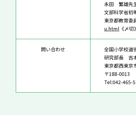
永田 繁雄
先
文部科学省初
東京都教育委
u.html
《〆切
問い合わせ
全国小学校道
研究部長 吉
東京都西東京
〒188-0013
Tel:042-465-