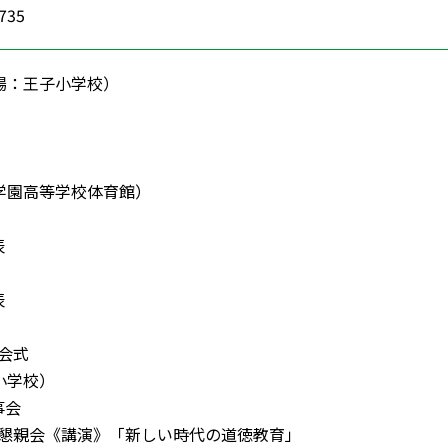
5735
場：王子小学校）
学園高等学校体育館）
表
表
0閉会式
小学校）
事会
00 懇親会《講演》
「新しい時代の道徳教育」