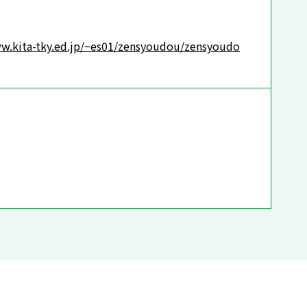
ww.kita-tky.ed.jp/~es01/zensyoudou/zensyoudo