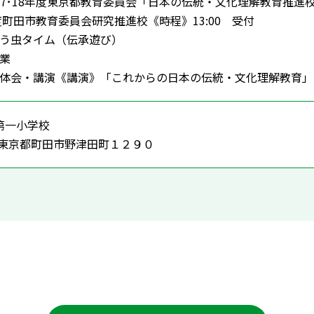
17･18年度東京都教育委員会「日本の伝統・文化理解教育推進
年度町田市教育委員会研究推進校《時程》13:00 受付
んどう虫タイム（伝承遊び）
授業
究全体会・講演《講演》
「これからの日本の伝統・文化理解教育」
第一小学校
63 東京都町田市野津田町１２９０