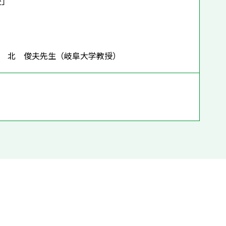
校」
北 俊夫
先生
（岐阜大学教授）