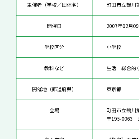
主催者（学校／団体名）
町田市立鶴川
開催日
2007年02月0
学校区分
小学校
教科など
生活 総合
開催地（都道府県）
東京都
会場
町田市立鶴川
〒195-00