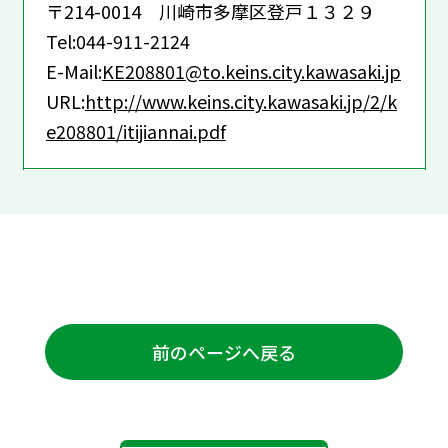
〒214-0014 川崎市多摩区登戸１３２９
Tel:044-911-2124
E-Mail:
KE208801@to.keins.city.kawasaki.jp
URL:
http://www.keins.city.kawasaki.jp/2/k
e208801/itijiannai.pdf
前のページへ戻る