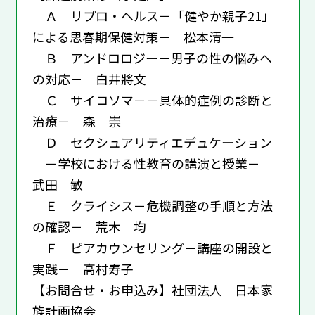
Ａ リプロ・ヘルス－「健やか親子21」
による思春期保健対策－ 松本清一
Ｂ アンドロロジー－男子の性の悩みへ
の対応－ 白井將文
Ｃ サイコソマ－－具体的症例の診断と
治療－ 森 崇
Ｄ セクシュアリティエデュケーション
－学校における性教育の講演と授業－
武田 敏
Ｅ クライシス－危機調整の手順と方法
の確認－ 荒木 均
Ｆ ピアカウンセリング－講座の開設と
実践－ 高村寿子
【お問合せ・お申込み】社団法人 日本家
族計画協会