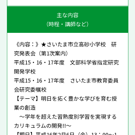
主な内容
（時程・講師など）
《内容：》★さいたま市立高砂小学校 研
究発表会（第1次案内）
平成15・16・17年度 文部科学省指定研究
開発学校
平成15・16・17年度 さいたま市教育委員
会研究委嘱校
【テーマ】明日を拓く豊かな学びを育む授
業の創造
～学年を超えた習熟度別学習を実現する
カリキュラムの開発!!～
【期日】平成16年2月6日（金）13：00～1