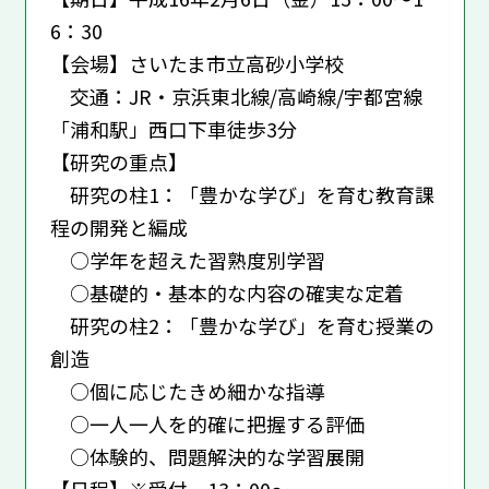
6：30
【会場】さいたま市立高砂小学校
交通：JR・京浜東北線/高崎線/宇都宮線
「浦和駅」西口下車徒歩3分
【研究の重点】
研究の柱1：「豊かな学び」を育む教育課
程の開発と編成
○学年を超えた習熟度別学習
○基礎的・基本的な内容の確実な定着
研究の柱2：「豊かな学び」を育む授業の
創造
○個に応じたきめ細かな指導
○一人一人を的確に把握する評価
○体験的、問題解決的な学習展開
【日程】※受付 13：00～