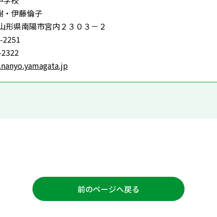
中学校
樹・伊藤倫子
72 山形県南陽市宮内２３０３－２
-2251
-2322
.nanyo.yamagata.jp
前のページへ戻る