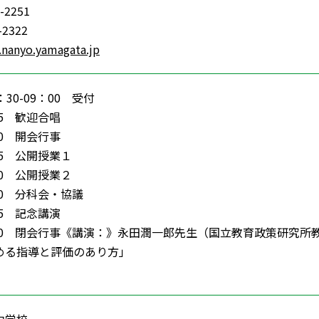
-2251
-2322
.nanyo.yamagata.jp
30-09：00 受付
：15 歓迎合唱
：00 開会行事
：05 公開授業１
：10 公開授業２
：30 分科会・協議
：15 記念講演
6：30 閉会行事《講演：》永田潤一郎先生（国立教育政策研究
める指導と評価のあり方」