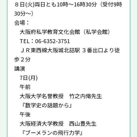
８日(火)両日とも10時～16時30分（受付9時
30分～）
会場：
大阪府私学教育文化会館（私学会館）
TEL：06-6352-3751
ＪＲ東西線大阪城北詰駅 ３番出口より徒
歩２分
講演
7日(月)
午前
大阪大学名誉教授 竹之内脩先生
『数学史の話題から』
午後
大阪経済大学教授 西山豊先生
『ブーメランの飛行力学』